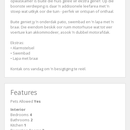
opwaskamer is buite die huis geleë vir ekstra gerief. Op die
boonste verdieping is daar ’n addisionele leefarea met ’n
stoep wat uitkyk oor die tuin - perfek vir ontspan of onthaal.
Buite geniet jy ’n onderdak patio, swembad en ’n lapa met ’n
braai. Die eiendom beskik oor ruim motorhuise wat tot vier
voertuie kan akkommodeer, asook ’n dubbel motorafdak.
Ekstras:
• Alarmstelsel
• Swembad
• Lapa met braai
Kontak ons vandag om ’n besigtiging te reël.
Features
Pets Allowed
Yes
Interior
Bedrooms
4
Bathrooms
2
Kitchen
1