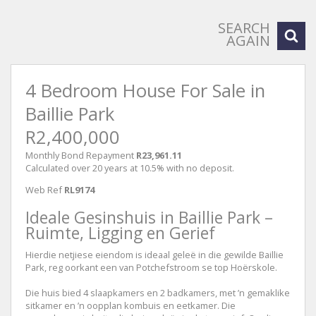
SEARCH
AGAIN
4 Bedroom House For Sale in
Baillie Park
R2,400,000
Monthly Bond Repayment
R23,961.11
Calculated over 20 years at 10.5% with no deposit.
Web Ref
RL9174
Ideale Gesinshuis in Baillie Park –
Ruimte, Ligging en Gerief
Hierdie netjiese eiendom is ideaal geleë in die gewilde Baillie
Park, reg oorkant een van Potchefstroom se top Hoërskole.
Die huis bied 4 slaapkamers en 2 badkamers, met ’n gemaklike
sitkamer en ’n oopplan kombuis en eetkamer. Die