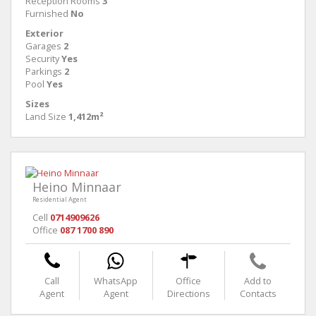
Reception Rooms
3
Furnished
No
Exterior
Garages
2
Security
Yes
Parkings
2
Pool
Yes
Sizes
Land Size
1,412m²
Heino Minnaar
Residential Agent
Cell
0714909626
Office
087 1700 890
Call
WhatsApp
Office
Add to
Agent
Agent
Directions
Contacts